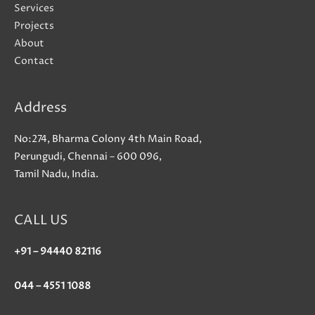
Services
Projects
About
Contact
Address
No:274, Bharma Colony 4th Main Road,
Perungudi, Chennai – 600 096,
Tamil Nadu, India.
CALL US
+91 – 94440 82116
044 – 4551 1088