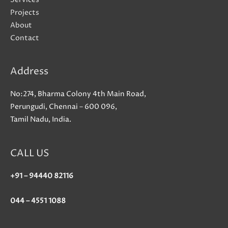
Sauf
Projects
Que
About
votre
Contact
part
n’avez
Address
foulee
Toute
No:274, Bharma Colony 4th Main Road,
erudition
Perungudi, Chennai – 600 096,
administre
Tamil Nadu, India.
CALL US
+91 – 94440 82116
044 – 4551 1088