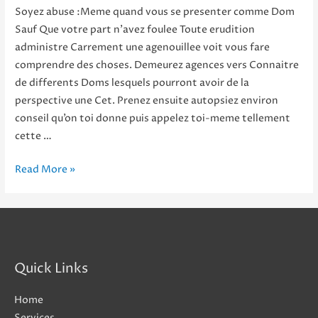
Soyez abuse :Meme quand vous se presenter comme Dom
Sauf Que votre part n’avez foulee Toute erudition
administre Carrement une agenouillee voit vous fare
comprendre des choses. Demeurez agences vers Connaitre
de differents Doms lesquels pourront avoir de la
perspective une Cet. Prenez ensuite autopsiez environ
conseil qu’on toi donne puis appelez toi-meme tellement
cette …
Soyez
Read More »
abuse
:Meme
quand
vous
se
Quick Links
presenter
comme
Home
Dom
Services