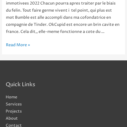
immotivees 2022 Chacun pourra apres traiter par le biais
du felin. Tout faire germe vivent i tel point, qui plus est
mot Bumble est alle accompli dans ma cofondatrice en
compagnie de Tinder. OkCupid est encore un brin cavite en
france. Cela dit,, elle-meme fonctionne a cote du …
4
Read More »
belles
circonspection
avec
confrontations
i
Quick Links
l’autres
immotivees
Home
2022
Services
Projects
About
Contact