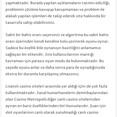
yapmaktadır. Burada yapılan açıklamaların tatmin ediciliği,
problemin çözüme kavuşup kavuşmaması ve problem ile
alakalı yapılan işlemleri de takip ederek site hakkında bir
tasarrufa sahip olabilirsiniz.
Sabit bir bahis oranı seçersiniz ve algoritma bu sabit bahis
oranı üzerinden kendi kendine kolu çevirerek oyunu oynar.
Sadece bu özellik bile oynanışın basitliğini anlamamızı
sağlayan bir etkendir. Site kullanıcılarının mantığı
kavraması için parasız oyun modu da bulunmaktadır. Bu
sayede oyunu anlar ve daha sonra para ile oynadığınızda
ekstra bir durumla karşılaşmış olmazsınız.
Lisanslı casino siteleri arasında yer aldığı içiin de çok fazla
kullanılmaktadır. Sanal kumarhanelerin demirbaşlarından
olan Casino Metropolü diğer canlı casino sitelerinden
ayıran en bariz özelliklerinden biri bonuslarıdır. Şuan için
slot oyunlarının canlı olarak sunulmadığı canlı casino