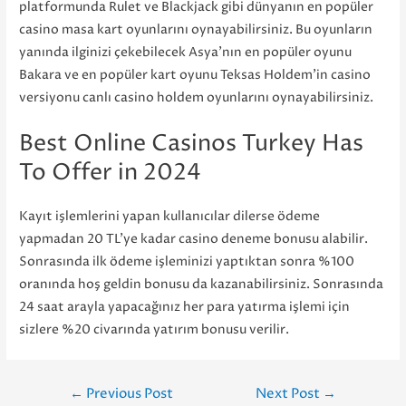
platformunda Rulet ve Blackjack gibi dünyanın en popüler
casino masa kart oyunlarını oynayabilirsiniz. Bu oyunların
yanında ilginizi çekebilecek Asya’nın en popüler oyunu
Bakara ve en popüler kart oyunu Teksas Holdem’in casino
versiyonu canlı casino holdem oyunlarını oynayabilirsiniz.
Best Online Casinos Turkey Has
To Offer in 2024
Kayıt işlemlerini yapan kullanıcılar dilerse ödeme
yapmadan 20 TL’ye kadar casino deneme bonusu alabilir.
Sonrasında ilk ödeme işleminizi yaptıktan sonra %100
oranında hoş geldin bonusu da kazanabilirsiniz. Sonrasında
24 saat arayla yapacağınız her para yatırma işlemi için
sizlere %20 civarında yatırım bonusu verilir.
Post
←
Previous Post
Next Post
→