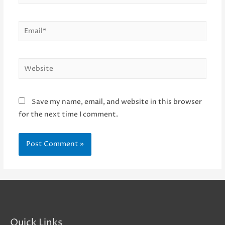
Email*
Website
Save my name, email, and website in this browser
for the next time I comment.
Quick Links