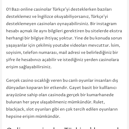
01 Bazı online casinolar Türkçe’yi desteklerken bazıları
desteklemez ve İngilizce okuyabiliyorsanız, Türkçe’yi
desteklemeyen casinoları oynayabilirsiniz. Bir instagram
hesabı açmak ile aynı bilgileri gerektiren bu sitelerde ekstra
herhangi bir bilgiye ihtiyaç yoktur. Yine de bu konuda sorun
yaşayanlar için çekilmiş youtube videoları mevcuttur. İsim,
soyisim, telefon numarası, mail adresi ve belirlediğiniz bir
şifre ile hesabınızı açabilir ve istediğiniz yerden casinolara
erişim sağlayabilirsiniz.
Gerçek casino sıcaklığı veren bu canlı oyunlar insanları dış
dünyadan koparan bir etkendir. Gayet basit bir kulllanıcı
arayüzüne sahip olan casinoda gerçek bir kumarhanede
bulunan her şeye ulaşabilmeniz mümkündür. Rulet,
blackjack, slot oyunları gibi en çok tercih edilen oyunların
hepsine erişim mümkündür.