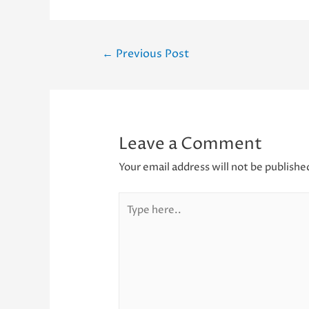
Post
←
Previous Post
navigation
Leave a Comment
Your email address will not be publishe
Type
here..