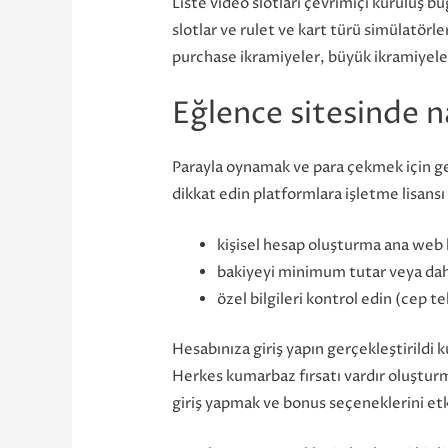
Liste video slotları çevrimiçi kuruluş b
slotlar ve rulet ve kart türü simülatörl
purchase ikramiyeler, büyük ikramiyeler
Eğlence sitesinde na
Parayla oynamak ve para çekmek için ge
dikkat edin platformlara işletme lisan
kişisel hesap oluşturma ana web k
bakiyeyi minimum tutar veya dah
özel bilgileri kontrol edin (cep t
Hesabınıza giriş yapın gerçekleştirildi k
Herkes kumarbaz fırsatı vardır oluşturm
giriş yapmak ve bonus seçeneklerini etk