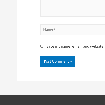
Name*
Save my name, email, and website i