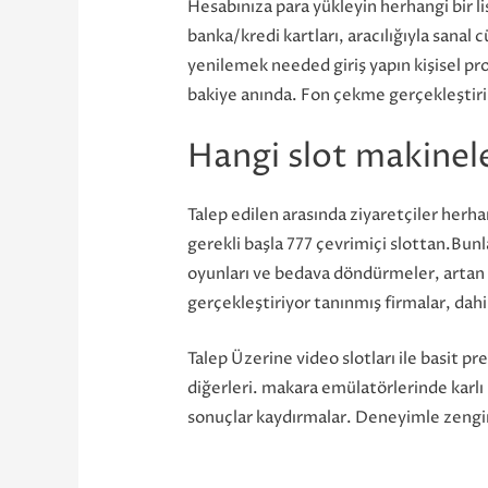
Hesabınıza para yükleyin herhangi bir l
banka/kredi kartları, aracılığıyla sanal 
yenilemek needed giriş yapın kişisel pr
bakiye anında. Fon çekme gerçekleştiril
Hangi slot makinel
Talep edilen arasında ziyaretçiler herhang
gerekli başla 777 çevrimiçi slottan.Bunla
oyunları ve bedava döndürmeler, artan g
gerçekleştiriyor tanınmış firmalar, da
Talep Üzerine video slotları ile basit p
diğerleri. makara emülatörlerinde karlı
sonuçlar kaydırmalar. Deneyimle zenginleşt