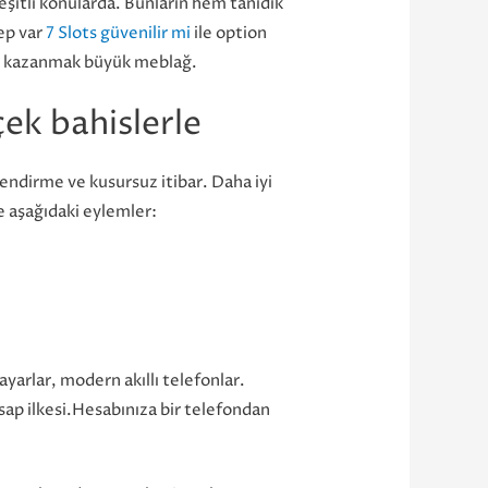
çeşitli konularda. Bunların hem tanıdık
lep var
7 Slots güvenilir mi
ile option
ılık kazanmak büyük meblağ.
çek bahislerle
endirme ve kusursuz itibar. Daha iyi
 aşağıdaki eylemler:
ayarlar, modern akıllı telefonlar.
sap ilkesi.Hesabınıza bir telefondan