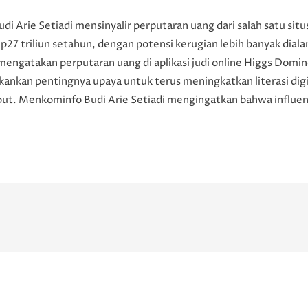
 Arie Setiadi mensinyalir perputaran uang dari salah satu situs 
Rp27 triliun setahun, dengan potensi kerugian lebih banyak di
ngatakan perputaran uang di aplikasi judi online Higgs Domino 
ankan pentingnya upaya untuk terus meningkatkan literasi dig
but. Menkominfo Budi Arie Setiadi mengingatkan bahwa influe