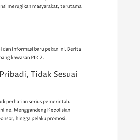
ensi merugikan masyarakat, terutama
an Informasi baru pekan ini. Berita
mbang kawasan PIK 2.
ribadi, Tidak Sesuai
di perhatian serius pemerintah.
 online. Menggandeng Kepolisian
ponsor, hingga pelaku promosi.