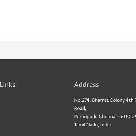
Links
Address
No:274, Bharma Colony 4th 
Road,
Perungudi, Chennai – 600 0
Tamil Nadu, India.