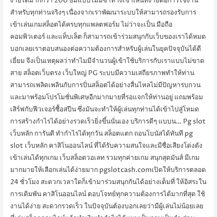
ง่ายได้มากกว่า 200 ธีมแบบไม่มีซ้ำทางเข้าเล่นที่ง่ายต่อการใช้งาน
สำหรับทุกท่านจริงๆ เนื่องจากเราพัฒนาระบบให้สามารถรองรับการ
เข้าเล่นเกมสล็อตได้ครบทุกแพลตฟอร์ม ไม่ว่าจะเป็น มือถือ
คอมพิวเตอร์ และแท็บเล็ต ก็สามารถเข้าร่วมสนุกกับเว็บของเราได้หมด
บอกเลยเราตอบสนองต่อความต้องการสำหรับผู้เล่นในยุคปัจจุบันได้ดี
เยี่ยม จึงเป็นเหตุผลว่าทำไมมีจำนวนผู้เข้าใช้บริการกับเราแบบไม่ขาด
สาย สล็อตเว็บตรง เว็บใหญ่ PG ระบบมีความเสถียรภาพทำให้ท่าน
สามารถเพลิดเพลินกับการปั่นสล็อตได้อย่างลื่นไหลไม่มีปัญหารบกวน
และมาพร้อมโปรโมชั่นพิเศษอีกมากมายที่รอแจกให้ท่านอยู่ แถมพร้อม
เสิร์ฟกับฟีวเจอร์ซื้อสปีน ซึ่งมันจะทำให้ผู้เล่นทุกท่านได้เข้าไปสู่โหมด
การสร้างกำไรได้อย่างรวดเร็วยิ่งขึ้นนั่นเอง บริการดีๆ แบบน… Pg slot
เว็บหลัก การันตี ทำกำไรได้ทุกวัน สล็อตแตก ถอนโบนัสได้ทันที pg
slot เว็บหลัก คาสิโนออนไลน์ ที่ได้รับความสนใจและมีชื่อเสียงโด่งดัง
เข้าเล่นได้ทุกเกม เว็บสล็อตวอเลท รวมทุกค่ายเกม สนุกสุดมันส์ มีเกม
มากมายให้เลือกเล่นได้ง่ายมาก pgslotcash.comเปิดให้บริการตลอด
24 ชั่วโมง สะดวกเวลาใดก็เข้ามาร่วมสนุกกันได้อย่างเต็มที่ ให้อิสระใน
การเดิมพัน คาสิโนออนไลน์ ตอบโจทย์ทุกความต้องการได้มากที่สุด ใช้
งานได้ง่าย สะดวกรวดเร็ว ในปัจจุบันต้องบอกเลยว่ามีผู้เล่นไม่น้อยเลย