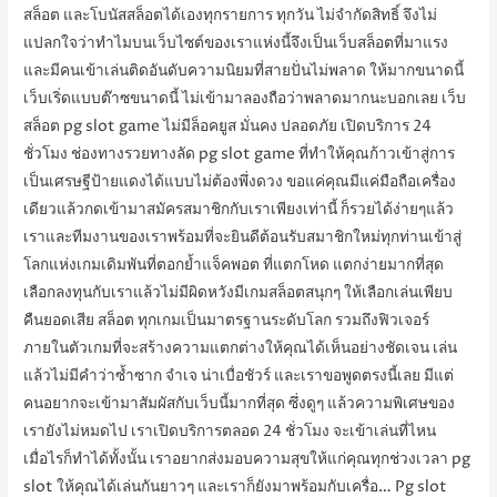
สล็อต และโบนัสสล็อตได้เองทุกรายการ ทุกวัน ไม่จำกัดสิทธิ์ จึงไม่
แปลกใจว่าทำไมบนเว็บไซต์ของเราแห่งนี้จึงเป็นเว็บสล็อตที่มาแรง
และมีคนเข้าเล่นติดอันดับความนิยมที่สายปั่นไม่พลาด ให้มากขนาดนี้
เว็บเริ่ดแบบต๊าซขนาดนี้ ไม่เข้ามาลองถือว่าพลาดมากนะบอกเลย เว็บ
สล็อต pg slot game ไม่มีล็อคยูส มั่นคง ปลอดภัย เปิดบริการ 24
ชั่วโมง ช่องทางรวยทางลัด pg slot game ที่ทำให้คุณก้าวเข้าสู่การ
เป็นเศรษฐีป้ายแดงได้แบบไม่ต้องพึ่งดวง ขอแค่คุณมีแค่มือถือเครื่อง
เดียวแล้วกดเข้ามาสมัครสมาชิกกับเราเพียงเท่านี้ ก็รวยได้ง่ายๆแล้ว
เราและทีมงานของเราพร้อมที่จะยินดีต้อนรับสมาชิกใหม่ทุกท่านเข้าสู่
โลกแห่งเกมเดิมพันที่ตอกย้ำแจ็คพอต ที่แตกโหด แตกง่ายมากที่สุด
เลือกลงทุนกับเราแล้วไม่มีผิดหวังมีเกมสล็อตสนุกๆ ให้เลือกเล่นเพียบ
คืนยอดเสีย สล็อต ทุกเกมเป็นมาตรฐานระดับโลก รวมถึงฟิวเจอร์
ภายในตัวเกมที่จะสร้างความแตกต่างให้คุณได้เห็นอย่างชัดเจน เล่น
แล้วไม่มีคำว่าซ้ำซาก จำเจ น่าเบื่อชัวร์ และเราขอพูดตรงนี้เลย มีแต่
คนอยากจะเข้ามาสัมผัสกับเว็บนี้มากที่สุด ซึ่งดูๆ แล้วความพิเศษของ
เรายังไม่หมดไป เราเปิดบริการตลอด 24 ชั่วโมง จะเข้าเล่นที่ไหน
เมื่อไรก็ทำได้ทั้งนั้น เราอยากส่งมอบความสุขให้แก่คุณทุกช่วงเวลา pg
slot ให้คุณได้เล่นกันยาวๆ และเราก็ยังมาพร้อมกับเครื่อ… Pg slot