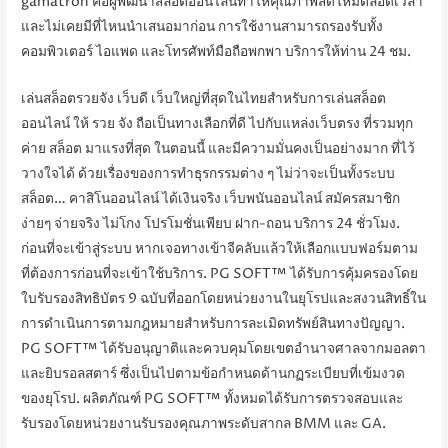
gamatron คือผู้พัฒนาสล็อตออนไลน์ทำให้คุณภาพสดใหม่ตลอดเวลา
และไม่เคยมีที่ไหนนำเสนอมาก่อน การใช้งานสามารถรองรับทั้ง
คอมพิวเตอร์ ไอแพด และโทรศัพท์มือถือพกพา บริการให้ท่าน 24 ชม.
เล่นสล็อตรวยจัง เว็บดี เว็บใหญ่ที่สุดในไทยสำหรับการเล่นสล็อต
ออนไลน์ ให้ รวย จัง ถือเป็นทางเลือกที่ดี ไปกับแหล่งเว็บตรง ที่รวมทุก
ค่าย สล็อต มาแรงที่สุด ในตอนนี้ และมีความมั่นคงเป็นอย่างมาก ที่ไว้
วางใจได้ ด้วยเรื่องของการทำธุรกรรมต่าง ๆ ไม่ว่าจะเป็นทั้งระบบ
สล็อต… คาสิโนออนไลน์ ได้เงินจริง เว็บพนันออนไลน์ สมัครสมาชิก
ง่ายๆ จ่ายจริง ไม่โกง โปรโมชั่นเพียบ ฝาก-ถอน บริการ 24 ชั่วโมง.
ก่อนที่จะเข้าสู่ระบบ หากเจอทางเข้าจีคลับแล้วให้เลือกแบบฟอร์มตาม
ที่ต้องการก่อนที่จะเข้าใช้บริการ. PG SOFT™ ได้รับการคุ้มครองโดย
ใบรับรองสิทธิบัตร 9 ฉบับที่ออกโดยหน่วยงานในยุโรปและสงวนสิทธิ์ใน
การดำเนินการตามกฎหมายสำหรับการละเมิดทรัพย์สินทางปัญญา.
PG SOFT™ ได้รับอนุญาติและควบคุมโดยเขตอำนาจศาลจากมอลตา
และยิบรอลสตาร์ ซึ่งเป็นไปตามข้อกำหนดด้านกฏระเบียบที่เข้มงวด
ของยุโรป. ผลิตภัณฑ์ PG SOFT™ ทั้งหมดได้รับการตรวจสอบและ
รับรองโดยหน่วยงานรับรองคุณภาพระดับสากล BMM และ GA.