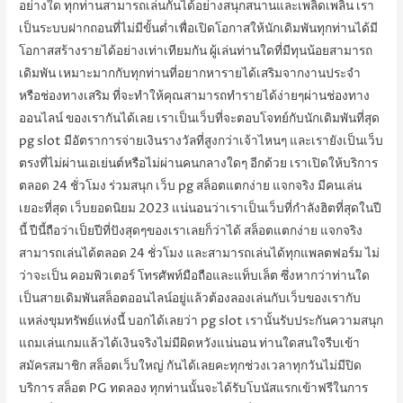
อย่างใด ทุกท่านสามารถเล่นกันได้อย่างสนุกสนานและเพลิดเพลิน เรา
เป็นระบบฝากถอนที่ไม่มีขั้นต่ำเพื่อเปิดโอกาสให้นักเดิมพันทุกท่านได้มี
โอกาสสร้างรายได้อย่างเท่าเทียมกัน ผู้เล่นท่านใดที่มีทุนน้อยสามารถ
เดิมพัน เหมาะมากกับทุกท่านที่อยากหารายได้เสริมจากงานประจำ
หรือช่องทางเสริม ที่จะทำให้คุณสามารถทำรายได้ง่ายๆผ่านช่องทาง
ออนไลน์ ของเรากันได้เลย เราเป็นเว็บที่จะตอบโจทย์กับนักเดิมพันที่สุด
pg slot มีอัตราการจ่ายเงินรางวัลที่สูงกว่าเจ้าไหนๆ และเรายังเป็นเว็บ
ตรงที่ไม่ผ่านเอเย่นต์หรือไม่ผ่านคนกลางใดๆ อีกด้วย เราเปิดให้บริการ
ตลอด 24 ชั่วโมง ร่วมสนุก เว็บ pg สล็อตแตกง่าย แจกจริง มีคนเล่น
เยอะที่สุด เว็บยอดนิยม 2023 แน่นอนว่าเราเป็นเว็บที่กำลังฮิตที่สุดในปี
นี้ ปีนี้ถือว่าเป็ยปีที่ปังสุดๆของเราเลยก็ว่าได้ สล็อตแตกง่าย แจกจริง
สามารถเล่นได้ตลอด 24 ชั่วโมง และสามารถเล่นได้ทุกแพลตฟอร์ม ไม่
ว่าจะเป็น คอมพิวเตอร์ โทรศัพท์มือถือและแท็บเล็ต ซึ่งหากว่าท่านใด
เป็นสายเดิมพันสล็อตออนไลน์อยู่แล้วต้องลองเล่นกับเว็บของเรากับ
แหล่งขุมทรัพย์แห่งนี้ บอกได้เลยว่า pg slot เรานั้นรับประกันความสนุก
แถมเล่นเกมแล้วได้เงินจริงไม่มีผิดหวังแน่นอน ท่านใดสนใจรีบเข้า
สมัครสมาชิก สล็อตเว็บใหญ่ กันได้เลยคะทุกช่วงเวลาทุกวันไม่มีปิด
บริการ สล็อต PG ทดลอง ทุกท่านนั้นจะได้รับโบนัสแรกเข้าฟรีในการ