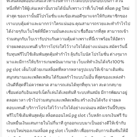
ที่เล่นสล็อตออนไลน์แล้วทำเงินทำกำไรได้แบบเป็นกอบเป็นกำ ส่วน
หนึ่งที่ทำให้ผู้เล่นเหล่านั้นรวยได้นั่นก็เพราะว่าที่เว็บไซต์ สล็อต pg ใหม่
ล่าสุด ของเรานั้นมีโปรโมชั่น และข้อเสนอดีๆมาแจกให้กับสมาชิกของ
เราแบบคุ้มค่าและมากกว่าใครแน่นอน คุณสามารถรวยและทำกำไรไป
ได้ง่ายๆกับเว็บไซต์ที่มีความมั่นคงและน่าเชื่อถือมากที่สุด สามารถเข้า
ร่วมสนุกกับเว็บเรารับประกันความคุ้มค่าเพราะที่นี่เราพร้อมให้อัตรา
จ่ายผลตอบแทนดี บริการโปร่งใสไว้วางใจได้อย่างแน่นอน สมัครวันนี้
รับทุนฟรีไปใช้เดิมพันสุดคุ้มทำกำไร ลุ้นรับโบนัส โปรโมชั่น ต่างๆมาก
มาและมีการให้บริการเกมพนันมากมาย เว็บแท้ทำเงินได้จริง100%
pg slot เต็มไปด้วยเกมสล็อตที่หลากหลายรูปแบบให้เข้ามาเดิมพัน
สนุกสนานและเพลิดเพลิน ได้รับผลกำไรแบบไม่อั้น ที่สุดของแหล่งทำ
เงินดีที่สุดที่ไม่ควรพลาด สามารถเล่นได้ทุกที่ทุกเวลา สะดวกสบาย
เชื่อมต่อกับอินเทอร์เน็ตก็เล่นได้เลยทันที ระบบทันสมัย มีการพัฒนาอยู่
ตลอดเวลา เข้าไปร่วมสนุกและเพลิดเพลิน สร้างเงินได้จริง จ่ายผล
ตอบแทนดี บริการโปร่งใสไว้วางใจได้อย่างแน่นอน สมัครวันนี้รับทุน
ฟรีไปใช้เดิมพันสุดคุ้ม สล็อตออนไลน์ pg slot เว็บหลัก แจกเงินฟรี รับ
เงินหมื่นเงินแสนภายในไม่กี่นาที ถูกออกแบบมาเป็นอย่างดีให้เข้ากับ
ระบบใหม่ของเกมสล็อต pg slot เว็บหลัก เพื่อยกระดับการเดิมพันให้มี