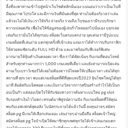
ลิ้งที่จะพาท่านเข้าไปสู่หน้าเว็บไซต์หลักนั่นเอง แน่นอนว่าเราเป็นเว็บที่
มีคุณภาพ โปร่งใส และมีการเงินที่มั่นคงที่สุด ท่านไม่ต้องกังวลว่าเล่น
แล้วจะไม่ได้เงิน เราให้จริง จ่ายจริง รวมถึงเว็บของเรามีระบบรักษา
ความปลอดภัย เพื่อไม่ให้ข้อมูลของผู้เล่นรั่วไหลออกไปนั่นเอง บอกเลย
เล่นกับเรามั่นใจได้ทุกรอบ สล็อตเว็บตรงแตกง่าย จุดเด่นเรามีรูปแบบ
เกมสล็อตที่เล่นง่าย แตกทุกครั้งที่เข้าเล่น แถมเราได้ทำการปรับกราฟิก
ให้สวยคมชัดระดับ FULL HD ด้วย และมาพร้อมกับฟีเจอร์พิเศษ
มากมายให้ลุ้นทำเงินตลอดเวลา ซึ่งเราได้คัดเน้นๆ กับเกมที่ตอบโจทย์
สำหรับทุกท่านมากกว่า 1,000 เกมเลยทีเดียว และยังสามารถเปิดเล่น
ผ่านเว็บเบราว์เซอร์ได้เลยไม่ต้องดาวน์โหลดให้เปลืองเวลา เล่นได้ทุก
สถานที่ ทุกเวลา พบแต่เกมสล็อตที่ดีที่สุดแห่งปี2023 ลุ้นโชคใหญ่ได้ทุก
นาที สัมผัสกับแจ็คพอต เเละเงินรางวัลจากการสปินสร้างกำไรได้เป็นก
อบเป็นกำ แค่ลองเปิดใจให้กับช่องทางการค้นหาเเบบใหม่ pg slot
รับรองทำเงินไวไม่ตก เทรนด์มาพิสูจน์ความปัง กับเกมสล็อตที่ให้คุณ
พบกับเอฟเฟกต์สุดอลัง โบนัสกระจายได้แล้ววันนี้ ลงทุนง่ายๆ สมัคร
สล็อต pg มีเกมให้เลือกเล่นเยอะ เล่นง่ายๆ ผ่านมือถือ สล็อตเจ้าใหญ่
สมัครสล็อต pg ใจป๋าเปิดให้สมาชิกทุกเพศทุกวัยได้เข้าเล่นเกมแตก