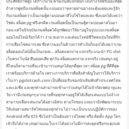
ประสิทธิภาพสูง ได้กำไรง่าย ค่ายเกมส์แจกหนัก เงินรางวัลฟรีเยอะที่สุด
ถ้าหากพูดถึงเกมสล็อตนั้น แน่นอนว่าหลายท่านอาจจะคุ้นเคยและรู้จัก
กับเกมสล็อตว่าเป็นเกมตู้ตามบ่อนคาสิโนใช่ไหมละคะ ซึ่งบอกได้เลยว่า
ใช่ค่ะ สล็อต pg ฟรีเครดิต เกมสล็อตนั้นเป็นเกมตู้ตามบ่อนคาสโนมา
ก่อน แต่ในปัจจุบันเกมสล็อตได้ถูกพัฒนาให้มาอยู่ในรูปแบบเกมสล็อต
ออนไลน์ไลน์เรียกได้ว่า ง่าย สะดวก และตอบโจทย์ชีวิตคนรุ่นใหม่ที่รัก
การเสี่ยงโชคมากเลย ซึ่งหากมองในด้านการทำเงินก็บอกได้เลยว่าเกม
สล็อตออนไลน์นั้นเป็นเกมท… สล็อตแตกง่าย แจกจริง แนะนำ PG slot
เว็บตรง โบนัส คืนยอดเสีย ทุกวัน สล็อตแตกง่าย แจกจริง เล่นสนุก อยู่
ที่ไหนก็สามารถที่จะเข้ามาร่วมสนุกได้ทุกที่สุดเวลา สล็อต pg ที่ดีที่สุด
เราพร้อมบริการด้วยใจ เพราะการบริการคือสิ่งสำคัญในการให้บริการ
เว็บเรา pgslotcash.com เป็นที่ยอมรับของนักเดิมพันทั่วประเทศไทย
และเอเชีย และทุกท่านสามารถเข้ามาร่วมสนุกได้ไม่จำกัดเพศอายุและ
วัย เรามีเกมสนุกๆ มากมายที่รอทุกท่านอยู่ให้ได้เลือกเล่นแบบไม่จำเจ
สามารถเลือกเล่นเกมได้อย่างอิสระ ตามใจชอบ แถมเรายังพัฒนาระบบ
ให้เล่นผ่านสมาร์ทโฟนของทุกท่าน ไม่ว่าจะเป็นระบบปฏิบัติการของ
Android หรือ IOS ซึ่งไม่จำเป็นต้องดาวน์โหลด หรือ ติดตั้ง App ใดๆ
เข้าถึงได้ง่าย เล่นผ่านบนเว็บเราได้อย่างไม่มีการสะดุดหรือกระตุกแต่