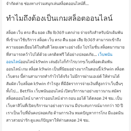
จำกัดค่าย ช่องทางร่วมสนุกเล่นสล็อตออนไลน์ที่…
ทำไมถึงต้องเป็นเกมสล็อตออนไลน์
สล็อต เว็บ ตรง คืน ยอด เสีย lb369 แตกง่าย จ่ายจริงสำหรับนักเดิมพัน
ที่เข้ามาใช้บริการ สล็อต เว็บ ตรง คืน ยอด เสีย lb369 สามารถเข้าถึง
ความยอดเยี่ยมได้ในทันที โดยเฉพาะอย่างยิ่ง โปรโมชั่น สล็อตมากมาย
ที่สามารถคว้าไปได้ด้วย เครดิตฟรี ได้อย่างปลอดภัย…
เว็บพนัน
ออนไลน์
ออนไลน์ k9win เล่นยังไงก็กำไรบวกๆเว็บสล็อตเดิมพัน
ออนไลน์ เกม สล็อต k9win เป็นที่นิยมอย่างมากในตอนนี้ k9win สล็อต
เว็บตรง นี้ท่านสามารถทำกำไรได้จริง ไม่มีการผ่านเอเย่ต์ ให้ท่านได้
สัมผัส เว็บสล็อต k9win กำไรสูง ที่มีอัตราการจ่ายเงินที่สูงกว่าเว็บอื่นๆ
ทั้งไป… Betflix เว็บพนันออนไลน์ เปิดบริการมาอย่างยาวนาน สมัคร
สล็อตออนไลน์ บาคาร่าออนไลน์ ฝาก ถอน ออโต้ ได้ตลอด 24 ชม. เป็บ
เว็บคาสิโนที่เปิดบริการมาอย่างยาวนาน มีประสบการณ์มากกว่า 10 ปี
เราเป็นเว็บที่มั่นคงปลอดภัย ด้านการเงิน หมดปัญหาการโกง มีแอดมิน
สาวสวยน่ารัก ดูแลแก้ปัญหาให้ท่านตลอด 24 ชม.