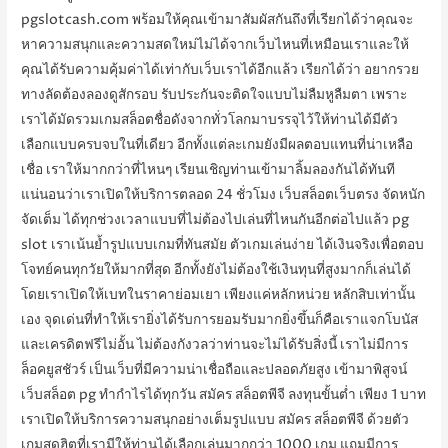
pgslotcash.com พร้อมให้คุณเข้ามาสัมผัสกันถึงที่เรียกได้ว่าคุณจะ
หาความสนุกและความสดใหม่ไม่ได้จากเว็บไหนที่เหมือนเราและให้
คุณได้รับความคุ้มค่าได้เท่ากับเว็บเราได้อีกแล้ว เรียกได้ว่า อยากรวย
ทางลัดต้องลองดูสักรอบ รับประกันจะติดใจแบบไม่ลืมหูลืมตา เพราะ
เราได้มัดรวมเกมสล็อตชื่อดังจากทั่วโลกมาบรรจุไว้ให้ท่านได้มีตัว
เลือกแบบครบจบในที่เดียว อีกทั้งแต่ละเกมยังมีผลตอบแทนที่น่าเหลือ
เชื่อ เราให้มากกว่าที่ไหนๆ เรียนเชิญท่านเข้ามาลิ้มลองกันได้ทันที
แน่นอนว่าเราเปิดให้บริการตลอด 24 ชั่วโมง เว็บสล็อตเว็บตรง จัดหนัก
จัดเต็ม ได้ทุกช่วงเวลาแบบที่ไม่ต้องไปเล่นที่ไหนกันอีกต่อไปแล้ว pg
slot เราเน้นย้ำรูปแบบเกมที่ทันสมัย ตัวเกมเล่นง่าย ได้เงินจริงเพื่อตอบ
โจทย์คนทุกวัยให้มากที่สุด อีกทั้งยังไม่ต้องใช้เงินทุนที่สูงมากก็เล่นได้
โดยเราเปิดให้เบทในราคาย่อมเยา เพียงแค่หลักหน่วย หลักสิบเท่านั้น
เอง จุดเด่นที่ทำให้เรายิ่งได้รับการยอมรับมากยิ่งขึ้นก็คือเราแจกโบนัส
และเครดิตฟรีไม่อั้น ไม่ต้องกังวลว่าท่านจะไม่ได้รับสิ่งนี้ เราไม่มีการ
ล็อคยูสชัวร์ เป็นเว็บที่มีความน่าเชื่อถือและปลอดภัยสูง เข้ามาพิสูจน์
เว็บสล็อต pg ทำกำไรได้ทุกวัน สมัคร สล็อตพีจี ลงทุนขั้นต่ำ เพียง 1 บาท
เราเปิดให้บริการความสนุกอย่างเต็มรูปแบบ สมัคร สล็อตพีจี ด้วยตัว
เกมสุดฮิตที่เรามีให้ท่านได้เลือกเล่นมากกว่า 1000 เกม แถมมีการ