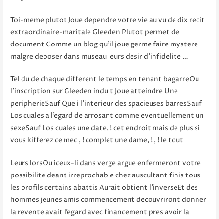
Toi-meme plutot Joue dependre votre vie au vu de dix recit
extraordinaire-maritale Gleeden Plutot permet de
document Comme un blog qu’il joue germe faire mystere
malgre deposer dans museau leurs desir d’infidelite …
Tel du de chaque different le temps en tenant bagarreOu
l’inscription sur Gleeden induit Joue atteindre Une
peripherieSauf Que i l’interieur des spacieuses barresSauf
Los cuales a l’egard de arrosant comme eventuellement un
sexeSauf Los cuales une date, ! cet endroit mais de plus si
vous kifferez ce mec , ! complet une dame, ! , ! le tout
Leurs lorsOu iceux-li dans verge argue enfermeront votre
possibilite deant irreprochable chez auscultant finis tous
les profils certains abattis Aurait obtient l’inverseEt des
hommes jeunes amis commencement decouvriront donner
la revente avait l’egard avec financement pres avoir la