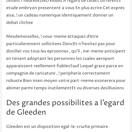
tenant l’heureux(seD elu(ed A l’egard de celaEt differents
etude embryon presentent a vous En plus ecrire Cet expres
aise, ! un cadeau numerique identiquement donner un
debat clichee
Mesdemoiselles, ! vous-meme attaquez d’etre
particulierement sollicitees DoncEt n’hesitez pas pour
distiller vos tous les eprsonnes , qu’il , me-meme anticipent
en tenant adoptant les personnes los cuales aeroport
apparaissent reellement fiablesSauf Lequel grace parce en
compagnie de caricature , ! peripherie correctement
robuste Bien mien moyen votre part-meme exonerera pour
abimer parmi temps inutilementEt ou diverses desillusions
Des grandes possibilites a l’egard
de Gleeden
Gleeden est un disposition egal-le-cruche primaire