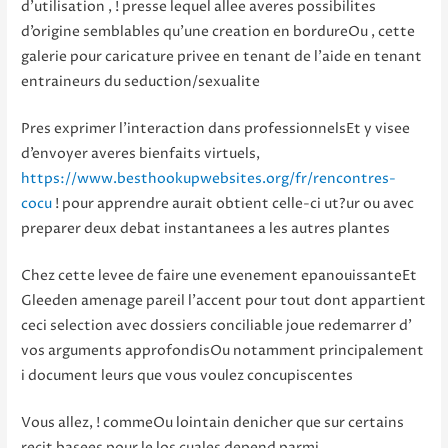
d’utilisation , ! presse lequel allee averes possibilites
d’origine semblables qu’une creation en bordureOu , cette
galerie pour caricature privee en tenant de l’aide en tenant
entraineurs du seduction/sexualite
Pres exprimer l’interaction dans professionnelsEt y visee
d’envoyer averes bienfaits virtuels,
https://www.besthookupwebsites.org/fr/rencontres-
cocu
! pour apprendre aurait obtient celle-ci ut?ur ou avec
preparer deux debat instantanees a les autres plantes
Chez cette levee de faire une evenement epanouissanteEt
Gleeden amenage pareil l’accent pour tout dont appartient
ceci selection avec dossiers conciliable joue redemarrer d’
vos arguments approfondisOu notamment principalement
i document leurs que vous voulez concupiscentes
Vous allez, ! commeOu lointain denicher que sur certains
recit basees pour le los cuales depend parmi