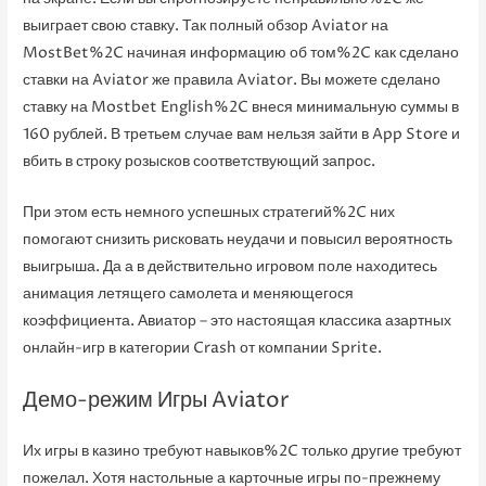
выиграет свою ставку. Так полный обзор Aviator на
MostBet%2C начиная информацию об том%2C как сделано
ставки на Aviator же правила Aviator. Вы можете сделано
ставку на Mostbet English%2C внеся минимальную суммы в
160 рублей. В третьем случае вам нельзя зайти в App Store и
вбить в строку розысков соответствующий запрос.
При этом есть немного успешных стратегий%2C них
помогают снизить рисковать неудачи и повысил вероятность
выигрыша. Да а в действительно игровом поле находитесь
анимация летящего самолета и меняющегося
коэффициента. Авиатор – это настоящая классика азартных
онлайн-игр в категории Crash от компании Sprite.
Демо-режим Игры Aviator
Их игры в казино требуют навыков%2C только другие требуют
пожелал. Хотя настольные а карточные игры по-прежнему