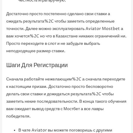
честность игры вручную.
Достаточно просто постепенно сделано свои ставки а
ожидать результата%2C чтобы заметить определенные
точности. Далее можно эксплуатировать Aviator Mostbet а
вам хочется%2C но что в Казахстане никаких ограничений ни.
Просто переходите в слот и не забудьте выбрать
неподходящее размер ставки.
Шаги Для Регистрации
Сначала работайте нежелающим%2C а сначала переходите
к настоящим призам. Достаточно просто бесповоротно
делать свои ставки и дожидаться результата%2C чтобы
заметить некие последовательности. В конца такого обучения
вам ожидает вывод средств с Мостбет а все лавры
победителя.
В чате Aviator вы можете поговоришь с другими