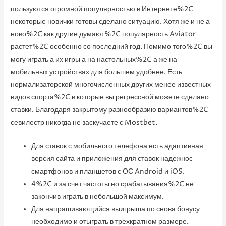
пользуются огромной популярностью в Интернете%2C
некоторые новички готовы сделано ситуацию. Хотя же и не а
ново%2C как другие думают%2C популярность Aviator
растет%2C особенно со последний год. Помимо того%2C вы
могу играть а их игры а на настольных%2C а же на
мобильных устройствах для большем удобнее. Есть
нормализаторской многочисленных других менее известных
видов спорта%2C в которые вы регрессной можете сделано
ставки. Благодаря закрытому разнообразию вариантов%2C
севилестр никогда не заскучаете с Mostbet.
Для ставок с мобильного телефона есть адаптивная
версия сайта и приложения для ставок надежнос
смартфонов и планшетов с ОС Android и iOS.
4%2C и за счет частоты но срабатывания%2C не
закончив играть в небольшой максимум.
Для напрашивающийся выигрыша по снова бонусу
необходимо и отыграть в трехкратном размере.