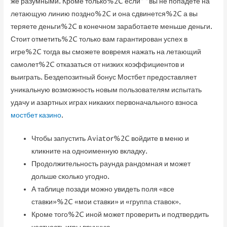
же разумными. Кроме только%2C если” “вы не попадете на
летающую линию поздно%2C и она сдвинется%2C а вы
теряете деньги%2C в конечном заработаете меньше деньги.
Стоит отметить%2C только вам гарантирован успех в
игре%2C тогда вы сможете вовремя нажать на летающий
самолет%2C отказаться от низких коэффициентов и
выиграть. Бездепозитный бонус Мостбет предоставляет
уникальную возможность новым пользователям испытать
удачу и азартных играх никаких первоначального взноса
мостбет казино
.
Чтобы запустить Aviator%2C войдите в меню и
кликните на одноименную вкладку.
Продолжительность раунда рандомная и может
дольше сколько угодно.
А таблице позади можно увидеть поля «все
ставки»%2C «мои ставки» и «группа ставок».
Кроме того%2C иной может проверить и подтвердить