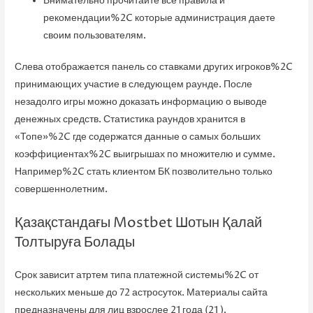
Внимательно прочитайте все правила и
рекомендации%2C которые администрация даете
своим пользователям.
Слева отображается панель со ставками других игроков%2C
принимающих участие в следующем раунде. После
незадолго игры можно доказать информацию о выводе
денежных средств. Статистика раундов хранится в
«Топе»%2C где содержатся данные о самых больших
коэффициентах%2C выигрышах по множителю и сумме.
Например%2C стать клиентом БК позволительно только
совершеннолетним.
Қазақстандағы Mostbet Шотын Қалай
Толтыруға Болады
Срок зависит атртем типа платежной системы%2C от
нескольких меньше до 72 астросуток. Материалы сайта
предназначены для лиц взрослее 21 года (21 ).