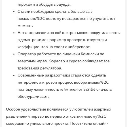
игроками и обсудить раунды.
Ставки необходимо сделать больше за 5
несколькс%2C поэтому постараемся не упустить тот
момент.
Нет авторизации на сайте игрок может покрутила слоты
в демо-режиме например проверить отсутствии
коэффициентов на спорт а киберспорт.
Оператор работаете по лицензии Комиссии по
азартным играм Кюрасао и сурово соблюдает все
требования регулятора.
Современные разработчики стараются сделать
интерфейс а игровой процесс вообразимым%2C
поэтому лаконичность геймплея от Scribe сначала
обескураживает.
Особое удовольствие появляется у любителей азартных
развлечений первых во первого открытия новому%2C
совершенно уникального проекта. Посетители онлайн-