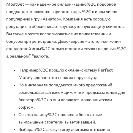
MostBet — как надежное онлайн-казино%2C подобное
предлагает множество вариантов игры%2C в ином числе
популярную игру «Авиатор». Компания есть хорошую
репутацию и обеспечивает круглосуточную защиту клиентов.
Вы также можете воспользоваться их приветственным
бонусом при регистрации. Демо-версия – это точная копия
стандартной игры%2C только ставками служат не деньги%2C
а реальном” “валюта.
Например%2C прошло онлайн-систему Perfect
Money сделано это легко за пару секунд.
Но в интернете попадаются много предложений
воспользоваться взломщиком или предсказателем для
Авиатора%2C но они являются мошенническим
софтом.
Ссылка на игру%2C правила и бесплатные
выигрышные стратегии выветривавшей.
Выбирая%2C а какую игру доигрывать в казино