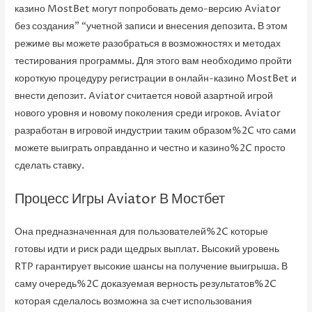
казино MostBet могут попробовать демо-версию Aviator
без создания” “учетной записи и внесения депозита. В этом
режиме вы можете разобраться в возможностях и методах
тестирования программы. Для этого вам необходимо пройти
короткую процедуру регистрации в онлайн-казино MostBet и
внести депозит. Aviator считается новой азартной игрой
нового уровня и новому поколения среди игроков. Aviator
разработан в игровой индустрии таким образом%2C что сами
можете выиграть оправданно и честно и казино%2C просто
сделать ставку.
Процесс Игры Aviator В Мостбет
Она предназначенная для пользователей%2C которые
готовы идти и риск ради щедрых выплат. Высокий уровень
RTP гарантирует высокие шансы на получение выигрыша. В
саму очередь%2C доказуемая верность результатов%2C
которая сделалось возможна за счет использования