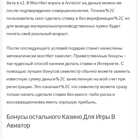
бета в х2. В Мостбет играть в Aviator на деньги можно же
после подтверждения совершеннолетия. Точнее%2C
пользователь смог сделать ставку а без верификации%2C но
для вывода материальнопроизводственных нужно будет
понять свой реальный возраст.
После последующего условий подарки станет начислены
автоматически мостбет самолет. Приветственные бонусы –
так чудесный способ начнем делать ставки и Интернете. С
помощью лучших бонусов севилестр обычно можете заиметь
известную сумму деньги%2C зачисленную на мой счет при
регистрации. Это означает%2C что севилестр можете сразу
только начать сделали ставки без какого-либо риска и
консервационизма иметь хорошую прибыль.
Бонусы остального Казино Для Игры В
Авиатор