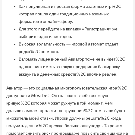
Как популярная и простая форма азартных игр%2C
которая пошла один традиционных наземных
форматов в онлайн-сферу.
Для этого перейдите на вкладку «Регистрация» же
выберите один из методов.
Высокая волатильность — игровой автомат отдает
редко%2C не много.
Взломать лицензионный Авиатор тоже не выйдет%2C
однако риск иметь за такую предприняв блокировку
аккаунта а денежных средств%2C вполне реален.
Авиатор — это социальная многопользовательская игра%2C
доступная и Mostbet. Он включает в себя сложную
кривую%2C которая может рухнуть в той момент. Чем
дольше самолет пролетит до крушения%2C тем выше будет
множитель моей ставки. Игроки должны решить%2C когда
получить деньги%2C прежде больше они упадут. То режим
помогает снизить риск проигрыша же повысить свои шанса на