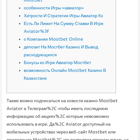
Mostbet
особенности Игры «авиатор»
Хитрости И Стратегии Игры Авиатор Кз
Есть Ли Лимит На Сумму Ставки В Игре
Aviator%3F
о Компании Mostbet Online
депозит На Мостбет Казино И Вывод
расходующихся
Бонусы ко Игре Авиатор Мостбет
возможность Онлайн Mostbet Казино В
Казахстане
Также можно подписаться на новости казино Mostbet
Aviator а Телеграм%2C чтобы иметь последнюю
информацию об акциях%2C которые невозможно
использовать в игре. Да%2C Aviator доступный на
мобильных устройствах через веб-сайт Mostbet или