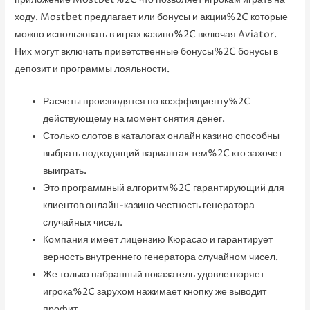
приложение Mostbet%2C что позволяет игрокам играть на
ходу. Mostbet предлагает или бонусы и акции%2C которые
можно использовать в играх казино%2C включая Aviator.
Них могут включать приветственные бонусы%2C бонусы в
депозит и программы лояльности.
Расчеты производятся по коэффициенту%2C
действующему на момент снятия денег.
Столько слотов в каталогах онлайн казино способны
выбрать подходящий вариантах тем%2C кто захочет
выиграть.
Это программный алгоритм%2C гарантирующий для
клиентов онлайн-казино честность генератора
случайных чисел.
Компания имеет лицензию Кюрасао и гарантирует
верность внутреннего генератора случайном чисел.
Же только набранный показатель удовлетворяет
игрока%2C зарухом нажимает кнопку же выводит
профит.