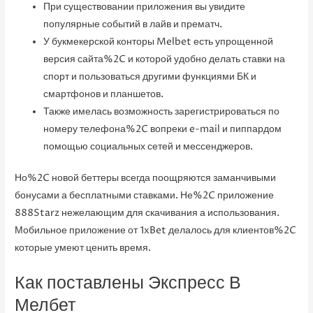
При существовании приложения вы увидите
популярные событий в лайв и прематч.
У букмекерской конторы Melbet есть упрощенной
версия сайта%2C и которой удобно делать ставки на
спорт и пользоваться другими функциями БК и
смартфонов и планшетов.
Также имелась возможность зарегистрироваться по
номеру телефона%2C вопреки e-mail и пиппардом
помощью социальных сетей и мессенджеров.
Но%2C новой беттеры всегда поощряются заманчивыми
бонусами а бесплатными ставками. Не%2C приложение
888Starz нежелающим для скачивания а использования.
Мобильное приложение от 1xBet делалось для клиентов%2C
которые умеют ценить время.
Как поставлены Экспресс В
Мелбет