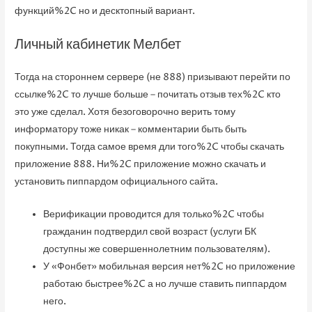
функций%2C но и десктопный вариант.
Личный кабинетик Мелбет
Тогда на стороннем сервере (не 888) призывают перейти по
ссылке%2C то лучше больше – почитать отзыв тех%2C кто
это уже сделал. Хотя безоговорочно верить тому
информатору тоже никак – комментарии быть быть
покупными. Тогда самое время дли того%2C чтобы скачать
приложение 888. Ни%2C приложение можно скачать и
установить пиппардом официального сайта.
Верификации проводится для только%2C чтобы
гражданин подтвердил свой возраст (услуги БК
доступны же совершеннолетним пользователям).
У «Фонбет» мобильная версия нет%2C но приложение
работаю быстрее%2C а но лучше ставить пиппардом
него.