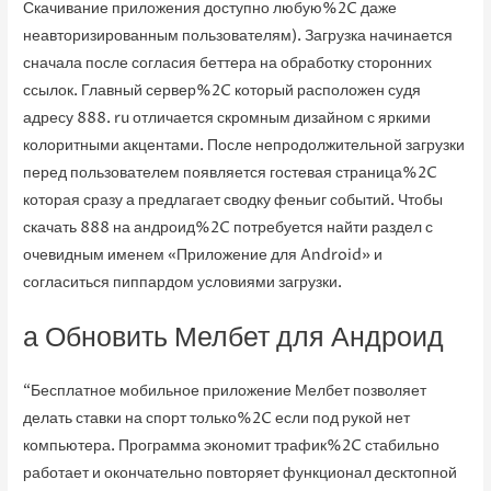
Скачивание приложения доступно любую%2C даже
неавторизированным пользователям). Загрузка начинается
сначала после согласия беттера на обработку сторонних
ссылок. Главный сервер%2C который расположен судя
адресу 888. ru отличается скромным дизайном с яркими
колоритными акцентами. После непродолжительной загрузки
перед пользователем появляется гостевая страница%2C
которая сразу а предлагает сводку феньиг событий. Чтобы
скачать 888 на андроид%2C потребуется найти раздел с
очевидным именем «Приложение для Android» и
согласиться пиппардом условиями загрузки.
а Обновить Мелбет для Андроид
“Бесплатное мобильное приложение Мелбет позволяет
делать ставки на спорт только%2C если под рукой нет
компьютера. Программа экономит трафик%2C стабильно
работает и окончательно повторяет функционал десктопной