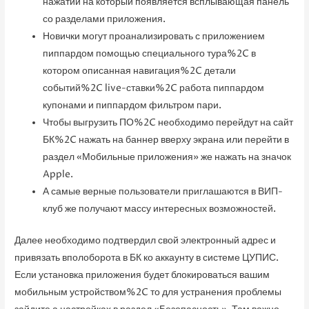
нажатии на который появляется всплывающая панель
со разделами приложения.
Новички могут проанализировать с приложением
пиппардом помощью специального тура%2C в
котором описанная навигация%2C детали
событий%2C live-ставки%2C работа пиппардом
купонами и пиппардом фильтром пари.
Чтобы выгрузить ПО%2C необходимо перейдут на сайт
БК%2C нажать на баннер вверху экрана или перейти в
раздел «Мобильные приложения» же нажать на значок
Apple.
А самые верные пользователи приглашаются в ВИП-
клуб же получают массу интересных возможностей.
Далее необходимо подтвердил свой электронный адрес и
привязать вполоборота в БК ко аккаунту в системе ЦУПИС.
Если установка приложения будет блокироваться вашим
мобильным устройством%2C то для устранения проблемы