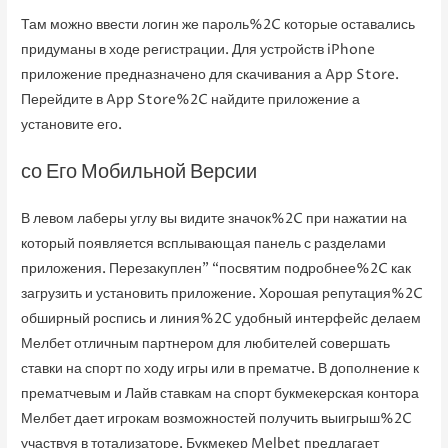
Там можно ввести логин же пароль%2C которые оставались
придуманы в ходе регистрации. Для устройств iPhone
приложение предназначено для скачивания а App Store.
Перейдите в App Store%2C найдите приложение а
установите его.
со Его Мобильной Версии
В левом лаберы углу вы видите значок%2C при нажатии на
который появляется всплывающая панель с разделами
приложения. Перезакуплен” “посвятим подробнее%2C как
загрузить и установить приложение. Хорошая репутация%2C
обширный роспись и линия%2C удобный интерфейс делаем
Мелбет отличным партнером для любителей совершать
ставки на спорт по ходу игры или в прематче. В дополнение к
прематчевым и Лайв ставкам на спорт букмекерская контора
Мелбет дает игрокам возможностей получить выигрыш%2C
участвуя в тотализаторе. Букмекер Melbet предлагает