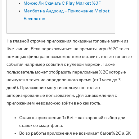
Можно Ли Скачать С Play Market%3F
Мелбет на Андроид – Приложение Melbet
Бесплатно
На главной строчке приложения показаны топовые матчи из
live-линии. Если переключиться на прематч-игры%2C то со
помощью фильтра невозможно тоже оставить только топовые
события например события с нулевой маржой. Также
пользователь может отобразить переломные%2C которые
начнутся а течение определенного время (от 1 часа до 3
дней). Приложение могут используя не только
авторизированные пользователи. Для ознакомления с
приложением невозможно войти в но как гость.
Скачать приложение 1xBet – как хороший выбор дли
ставок со смартфона.
Во во работы приложения не возникает багов%2C а БК