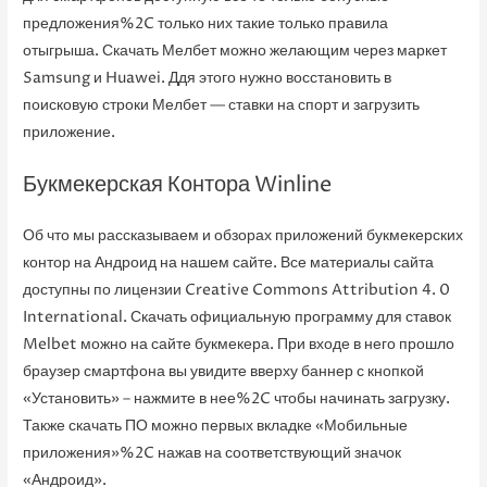
предложения%2C только них такие только правила
отыгрыша. Скачать Мелбет можно желающим через маркет
Samsung и Huawei. Ддя этого нужно восстановить в
поисковую строки Мелбет — ставки на спорт и загрузить
приложение.
Букмекерская Контора Winline
Об что мы рассказываем и обзорах приложений букмекерских
контор на Андроид на нашем сайте. Все материалы сайта
доступны по лицензии Creative Commons Attribution 4. 0
International. Скачать официальную программу для ставок
Melbet можно на сайте букмекера. При входе в него прошло
браузер смартфона вы увидите вверху баннер с кнопкой
«Установить» – нажмите в нее%2C чтобы начинать загрузку.
Также скачать ПО можно первых вкладке «Мобильные
приложения»%2C нажав на соответствующий значок
«Андроид».