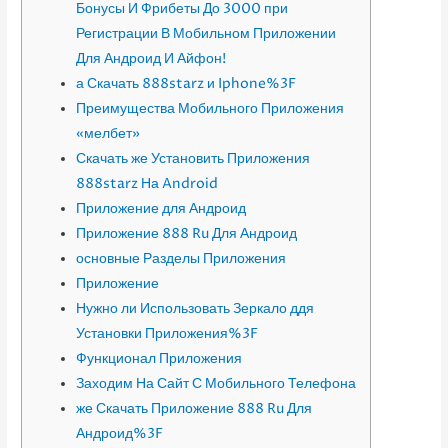
Бонусы И Фрибеты До 3000 при
Регистрации В Мобильном Приложении
Для Андроид И Айфон!
а Скачать 888starz и Iphone%3F
Преимущества Мобильного Приложения
«мелбет»
Скачать же Установить Приложения
888starz На Android
Приложение для Андроид
Приложение 888 Ru Для Андроид
основные Разделы Приложения
Приложение
Нужно ли Использовать Зеркало ддя
Установки Приложения%3F
Функционал Приложения
Заходим На Сайт С Мобильного Телефона
же Скачать Приложение 888 Ru Для
Андроид%3F