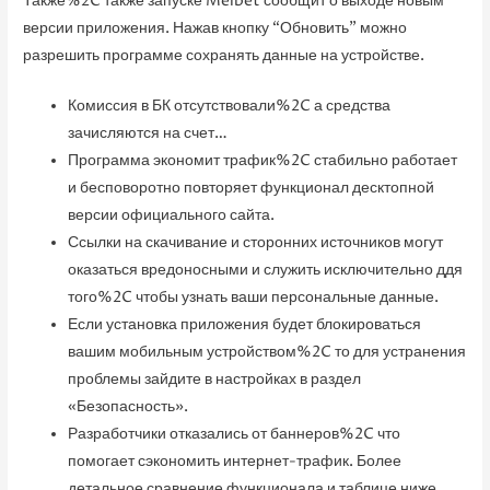
Также%2C также запуске Melbet сообщит о выходе новым
версии приложения. Нажав кнопку “Обновить” можно
разрешить программе сохранять данные на устройстве.
Комиссия в БК отсутствовали%2C а средства
зачисляются на счет…
Программа экономит трафик%2C стабильно работает
и бесповоротно повторяет функционал десктопной
версии официального сайта.
Ссылки на скачивание и сторонних источников могут
оказаться вредоносными и служить исключительно ддя
того%2C чтобы узнать ваши персональные данные.
Если установка приложения будет блокироваться
вашим мобильным устройством%2C то для устранения
проблемы зайдите в настройках в раздел
«Безопасность».
Разработчики отказались от баннеров%2C что
помогает сэкономить интернет-трафик. Более
детальное сравнение функционала и таблице ниже.