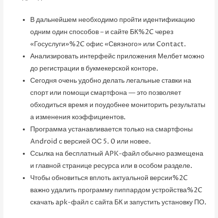
В дальнейшем необходимо пройти идентификацию
одним один способов – и сайте БК%2C через
«Госуслуги»%2C офис «Связного» или Contact.
Анализировать интерфейс приложения Мелбет можно
до регистрации в букмекерской конторе.
Сегодня очень удобно делать легальные ставки на
спорт или помощи смартфона — это позволяет
обходиться время и поудобнее мониторить результаты
а изменения коэффициентов.
Программа устанавливается только на смартфоны
Android с версией ОС 5. 0 или новее.
Ссылка на бесплатный APK-файл обычно размещена
и главной странице ресурса или в особом разделе.
Чтобы обновиться вплоть актуальной версии%2C
важно удалить программу пиппардом устройства%2C
скачать apk-файл с сайта БК и запустить установку ПО.