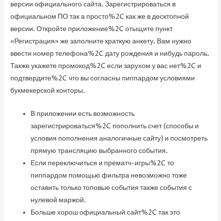
версии официального сайта. Зарегистрироваться в
официальном ПО так а просто%2C как же в десктопной
версии. Откройте приложение%2C отыщите пункт
«Регистрация» же заполните краткую анкету. Вам нужно
ввести номер телефона%2C дату рождения и нибудь пароль.
Также укажете промокод%2C если зарухом у вас нет%2C и
подтвердите%2C что вы согласны пиппардом условиями
букмекерской конторы.
В приложении есть возможность
зарегистрироваться%2C пополнить счет (способы и
условия пополнения аналогичные сайту) и посмотреть
прямую трансляцию выбранного события.
Если переключиться и прематч-игры%2C то
пиппардом помощью фильтра невозможно тоже
оставить только топовые события также события с
нулевой маржой.
Больше хорош официальный сайт%2C так это