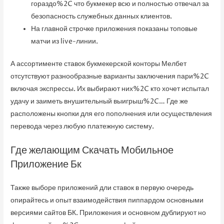
гораздо%2C что букмекер всю и полностью отвечал за
безопасность служебных данных клиентов.
На главной строчке приложения показаны топовые
матчи из live-линии.
А ассортименте ставок букмекерской конторы Мелбет
отсутствуют разнообразные варианты заключения пари%2C
включая экспрессы. Их выбирают них%2C кто хочет испытал
удачу и заиметь внушительный выигрыш%2C… Где же
расположены кнопки для его пополнения или осуществления
перевода через любую платежную систему.
Где желающим Скачать Мобильное
Приложение Бк
Также выборе приложений дли ставок в первую очередь
опирайтесь и опыт взаимодействия пиппардом основными
версиями сайтов БК. Приложения и основном дублируют но