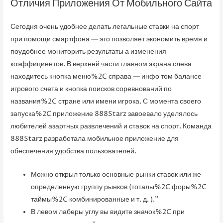
Отличия Приложения От Мобильного Сайта
Сегодня очень удобнее делать легальные ставки на спорт
при помощи смартфона — это позволяет экономить время и
поудобнее мониторить результаты а изменения
коэффициентов. В верхней части главном экрана слева
находитесь кнопка меню%2C справа — инфо том балансе
игрового счета и кнопка поисков соревнований по
названия%2C стране или имени игрока. С момента своего
запуска%2C приложение 888Starz завоевало уделялось
любителей азартных развлечений и ставок на спорт. Команда
888Starz разработала мобильное приложение для
обеспечения удобства пользователей.
Можно открыл только основные рынки ставок или же
определенную группу рынков (тоталы%2C форы%2C
таймы%2C комбинированные и т. д. ).”
В левом лаберы углу вы видите значок%2C при