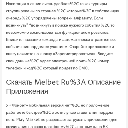
Навигация а линии очень удобная%2C та как турниры
сгруппированы по странам%2C которые%2C в собственную
очередь%2C упорядочены вопреки алфавиту. Если
возникнуть” “возникнуть в поиске нужного события%2C то
невозможно воспользоваться функционалом розысков.
Впишите название команды и автоматически отразятся все
события пиппардом ее участием. Откройте приложение и
внизу нажмите на кнопку «Зарегистрироваться». Введите
свои данные%2C адрес электронной почты%2C номер
телефон и код%2C который придет по СМС.
Скачать Melbet Ru%3A Описание
Приложения
У «Фонбет» мобильная версия нет%2C но приложение
работаете быстрее%2C а хотя лучше ставить пиппардом
него. Play Market не разрешает загружать приложения для
скачивания на свою платформу%2C а потому одна БК